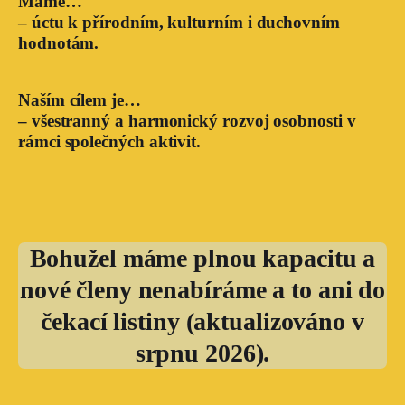
Máme…
– úctu k přírodním, kulturním i duchovním
hodnotám.
Naším cílem je…
– všestranný a harmonický rozvoj osobnosti v
rámci společných aktivit.
Bohužel máme plnou kapacitu a
nové členy nenabíráme
a to ani do
čekací listiny (aktualizováno v
srpnu 2026).