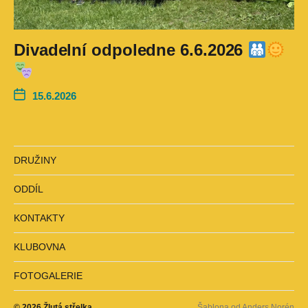
Divadelní odpoledne 6.6.2026
15.6.2026
DRUŽINY
ODDÍL
KONTAKTY
KLUBOVNA
FOTOGALERIE
© 2026
Žlutá střelka
Šablona od
Anders Norén