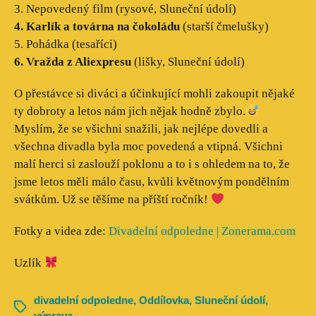
3. Nepovedený film (rysové, Sluneční údolí)
4. Karlík a továrna na čokoládu
(starší čmelušky)
5. Pohádka (tesaříci)
6. Vražda z Aliexpresu
(lišky, Sluneční údolí)
O přestávce si diváci a účinkující mohli zakoupit nějaké
ty dobroty a letos nám jich nějak hodně zbylo.
Myslím, že se všichni snažili, jak nejlépe dovedli a
všechna divadla byla moc povedená a vtipná. Všichni
malí herci si zaslouží poklonu a to i s ohledem na to, že
jsme letos měli málo času, kvůli květnovým pondělním
svátkům. Už se těšíme na příští ročník!
Fotky a videa zde:
Divadelní odpoledne | Zonerama.com
Uzlík
divadelní odpoledne
,
Oddílovka
,
Sluneční údolí
,
výprava