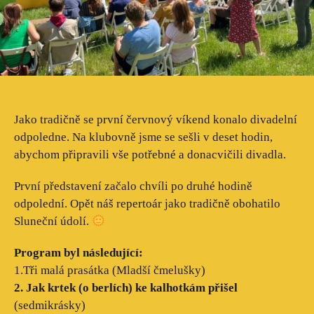
Jako tradičně se první červnový víkend konalo divadelní
odpoledne. Na klubovně jsme se sešli v deset hodin,
abychom připravili vše potřebné a donacvičili divadla.
První představení začalo chvíli po druhé hodině
odpolední. Opět náš repertoár jako tradičně obohatilo
Sluneční údolí.
Program byl následující:
1.Tři malá prasátka (Mladší čmelušky)
2. Jak krtek (o berlích) ke kalhotkám přišel
(sedmikrásky)