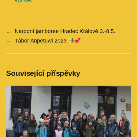
←
Národní jamboree Hradec Králové 3.-8.5.
→
Tábor Anpetuwi 2023
Související příspěvky