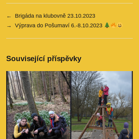
←
Brigáda na klubovně 23.10.2023
→
Výprava do Pošumaví 6.-8.10.2023
Související příspěvky