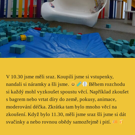
V 10.30 jsme měli sraz. Koupili jsme si vstupenky,
nandali si náramky a šli jsme.
Během rozchodu
si každý mohl vyzkoušet spoustu věcí. Například zkoušet
s bagrem nebo vrtat díry do země, pokusy, animace,
moderování déčka. Zkrátka tam bylo mnoho věcí na
zkoušení. Když bylo 11.30, měli jsme sraz šli jsme si dát
svačinky a nebo rovnou obědy samozřejmě i pití.