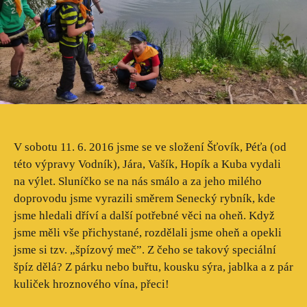
V sobotu 11. 6. 2016 jsme se ve složení Šťovík, Péťa (od
této výpravy Vodník), Jára, Vašík, Hopík a Kuba vydali
na výlet. Sluníčko se na nás smálo a za jeho milého
doprovodu jsme vyrazili směrem Senecký rybník, kde
jsme hledali dříví a další potřebné věci na oheň. Když
jsme měli vše přichystané, rozdělali jsme oheň a opekli
jsme si tzv. „špízový meč”. Z čeho se takový speciální
špíz dělá? Z párku nebo buřtu, kousku sýra, jablka a z pár
kuliček hroznového vína, přeci!