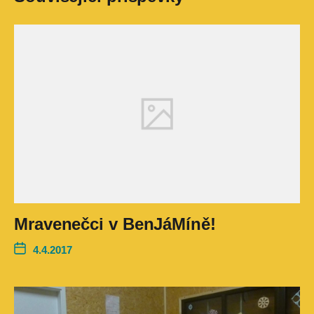
Mravenečci v BenJáMíně!
4.4.2017